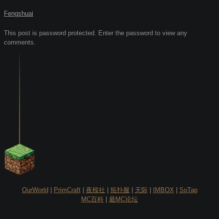
Fengshuai
This post is password protected. Enter the password to view any
comments.
OurWorld
|
PrimCraft
|
夜桜社
|
拓扑服
|
天际
|
IMBOX
|
SoTap
MC百科
|
最MC论坛