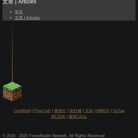
文章 | Articles
首页
文章 | Articles
OurWorld
|
PrimCraft
|
夜桜社
|
拓扑服
|
天际
|
IMBOX
|
SoTap
MC百科
|
最MC论坛
© 2016 - 2024 YinwuRealm Network. All Rights Reserved.