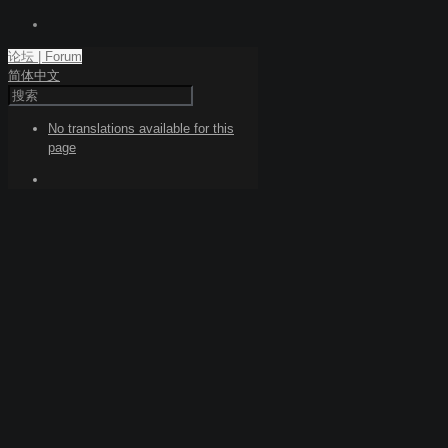
论坛 | Forum
简体中文
No translations available for this
page