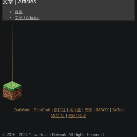
文章 | Articles
首页
文章 | Articles
OurWorld
|
PrimCraft
|
夜桜社
|
拓扑服
|
天际
|
IMBOX
|
SoTap
MC百科
|
最MC论坛
© 2016 - 2024 YinwuRealm Network. All Rights Reserved.