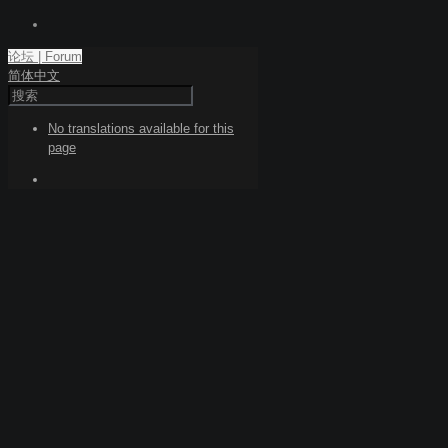
论坛 | Forum
简体中文
No translations available for this
page