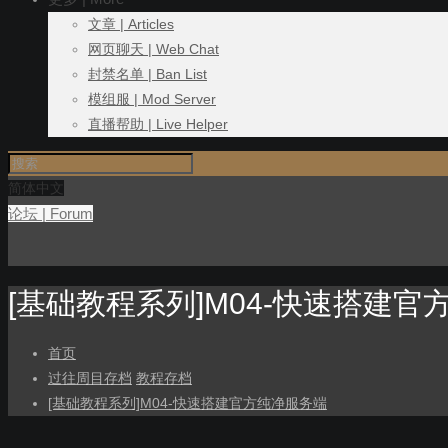
文章 | Articles
网页聊天 | Web Chat
封禁名单 | Ban List
模组服 | Mod Server
直播帮助 | Live Helper
简体中文
论坛 | Forum
[基础教程系列]M04-快速搭建官
首页
过往周目存档
教程存档
[基础教程系列]M04-快速搭建官方纯净服务端