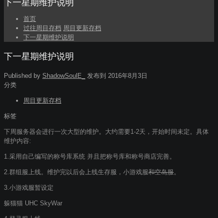
下一星期维护说明
首页
过往周目存档
周目更新存档
下一星期维护说明
下一星期维护说明
Published by
ShadowSoulE_
发布到
2016年8月3日
分类
周目更新存档
标签
下周服务器会进行一次大型的维护。大约需要1-2天，开始时间未定。具体
维护内容:
1.采用自己编写的称号库系统 并且把称号库和称号商店完善。
2.群组服上线。维护完以后会上线生存服，小游戏服
和空岛服
。
3.小游戏服暂设定
躲猫猫 UHC SkyWar