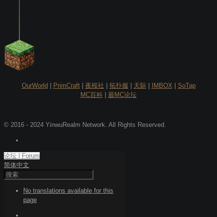
OurWorld
|
PrimCraft
|
夜桜社
|
拓扑服
|
天际
|
IMBOX
|
SoTap
MC百科
|
最MC论坛
© 2016 - 2024 YinwuRealm Network. All Rights Reserved.
论坛 | Forum
简体中文
No translations available for this
page