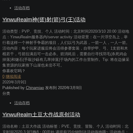
活动存档
YinwuRealm神(搓)射(箭)弓(王)活动
活动类型：PVP、竞技、个人 活动时间：北京时间2020/3/10 20:00 活动地
点：YinwuRealm服务器内/server activity 活动背景：在一片浮空岛上，举
行着这样一个神射手争霸的项目，人们以弓为武器，一箭一人，一人一箭。
活动内容：每个玩家进服后将会活得参赛套装，自带护甲、弓、1支箭和木
棍若干，弓箭拉满后可一击必杀。箭消耗后，需要自行寻找羽毛(杀死鸡会
掉落)和燧石(手敲沙砾有几率掉落)于场内的工作台里制作。Tip: 将在边缘采
集资源的玩家推下山崖也未尝不可。
你喜欢它吗？
0
继续阅读
2020年3月9日
Published by
Chinamiao
发布到
2020年3月9日
分类
活动存档
YinwuRealm土豆大作战原创活动
活动名称：土豆大作战 活动标签：PVE、竞技、冒险、个人 活动时间：北
京时间2020.3.9日晚8：00开始 请提前15分钟到达活动场地哦~ 活动地点：