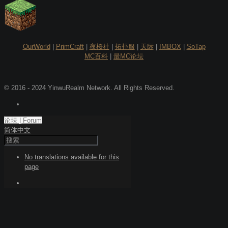
OurWorld
|
PrimCraft
|
夜桜社
|
拓扑服
|
天际
|
IMBOX
|
SoTap
MC百科
|
最MC论坛
© 2016 - 2024 YinwuRealm Network. All Rights Reserved.
论坛 | Forum
简体中文
No translations available for this
page