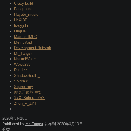
Crazy build
Fengshuai
Hayate_music
HeXiDD
hzsyjohn
LingDai
Master_IMLG
MetricVoid
Development Network
Mr_Tangsr
NaturalWhite
Wows233
Rui_Lee
ShadowSoulE_
Soidraw
Squne_any
趣味元素师_智妍
XxX_Sakura_XxX
Zhen_R_ZYT
2020年3月10日
Published by
Mr_Tangsr
发布到
2020年3月10日
分类