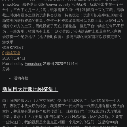
YinwuRealm服务器活动服 /server activity 活动玩法：玩家将出生在一个平
台中，平台下方是一大片海，玩家需要在海中寻找到藏有土豆的宝藏，活动
截止时拥有最多土豆的玩家将会获胜~ 特色玩法：玩家可以在半径100的活
动范围内进行资源的收集，任何一种资源采集都可以兑换土豆。玩家可以互
相抢夺对方的土豆，因此设置了死亡掉落物品，但是平台中禁止任何PVP行
为，一经发现，收缴所有土豆！ 活动奖励：活动结束时土豆最多的玩家将
会获得一个绝版礼品（礼品暂时保密） 参与活动的玩家都可以获得定量的
游戏币~
你喜欢它吗？
0
继续阅读
2020年1月4日
Published by
Fengshuai
发布到
2020年1月4日
分类
活动存档
新周目大厅服地图征集！
由于旧的跨服大厅（天宫空间站）使用已经比较久了，我们希望换一个大
厅。吸取了本代大厅的经验，我觉得下一代大厅这一代应该拥有相对更大的
空间，并且要有通往各个服的传送门。 现在我们向广大玩家进行大厅地图
征集，要求：1.大厅要是飞船与以前的大厅风格相似，比如说星舰。2.要有
一些传送门，我的设想是出生点正对面一个最大的传送门，这是给sur的，