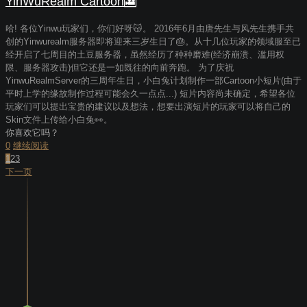
YinWuRealm Cartoon🎦
哈! 各位Yinwu玩家们，你们好呀😽。 2016年6月由唐先生与风先生携手共
创的Yinwurealm服务器即将迎来三岁生日了🎂。从十几位玩家的领域服至已
经开启了七周目的土豆服务器，虽然经历了种种磨难(经济崩溃、滥用权
限、服务器攻击)但它还是一如既往的向前奔跑。 为了庆祝
YinwuRealmServer的三周年生日，小白兔计划制作一部Cartoon小短片(由于
平时上学的缘故制作过程可能会久一点点...) 短片内容尚未确定，希望各位
玩家们可以提出宝贵的建议以及想法，想要出演短片的玩家可以将自己的
Skin文件上传给小白兔👀。
你喜欢它吗？
0
继续阅读
1
2
3
下一页