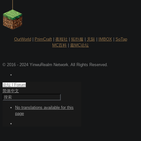
OurWorld
|
PrimCraft
|
夜桜社
|
拓扑服
|
天际
|
IMBOX
|
SoTap
MC百科
|
最MC论坛
© 2016 - 2024 YinwuRealm Network. All Rights Reserved.
论坛 | Forum
简体中文
No translations available for this
page