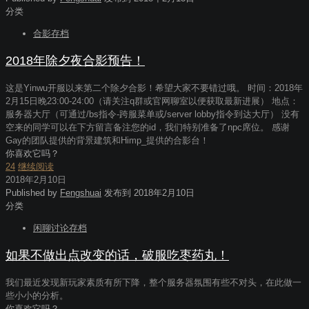
分类
合影存档
2018年除夕夜合影预告！
这是Yinwu开服以来第二个除夕合影！希望大家不要错过哦。 时间：2018年
2月15日晚23:00-24:00（请关注q群或官网聊室以便获取最新进展） 地点：
服务器大厅（可通过/bs指令-跨服菜单或/server lobby指令到达大厅） 没有
空来的同学可以在下方留言备注您的id，我们特别准备了npc席位。 感谢
Gay的团队提供的背景建筑和Himp_提供的合影台！
你喜欢它吗？
24
继续阅读
2018年2月10日
Published by
Fengshuai
发布到
2018年2月10日
分类
闲聊讨论存档
如果不做出点改变的话，破服吃枣药丸！
我们最近发现新玩家素质有所下降，整个服务器氛围有些不对头，在此做一
些小小的分析。
你喜欢它吗？