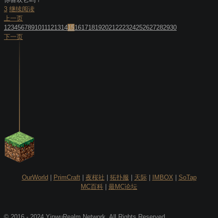
3
继续阅读
上一页
1
2
3
4
5
6
7
8
9
10
11
12
13
14
15
16
17
18
19
20
21
22
23
24
25
26
27
28
29
30
下一页
OurWorld
|
PrimCraft
|
夜桜社
|
拓扑服
|
天际
|
IMBOX
|
SoTap
MC百科
|
最MC论坛
© 2016 - 2024 YinwuRealm Network. All Rights Reserved.