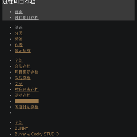
过往周目存档
首页
过往周目存档
筛选
分类
标签
作者
显示所有
全部
合影存档
周目更新存档
教程存档
文章
村庄列表存档
活动存档
过往周目存档
闲聊讨论存档
全部
BUNNY
Bunny & Cooky STUDIO