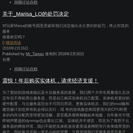
闲聊讨论存档
关于_Marisa_LO的处罚决定
对玩家Maisa的账号因恶意破坏我们决定做出永久禁封的处罚，终止对其的
服务
你喜欢它吗？
0
继续阅读
2018年2月16日
Published by
Mr_Tangsr
发布到
2018年2月16日
分类
闲聊讨论存档
震惊！年后购买实体机，请求经济支援！
为了更好的游戏体验以及今后服务器的发展，我们两个大学生商量很久后决
定年后不再租用云服务器，而是自己购买实体机自己配置。实体机有更好的
硬件配置，与云服务器完全不可同日而语。更换实体机后，我们的mod服和
建筑服计划也将有机会得以实行，现 有的游戏服也将因更强大的CPU和更
多的内存分配而变得更加流畅，甚至载具都将顺畅如本地服，当年春光乍现
即销声匿迹的dynmap也会重出江湖。 实体机并不便宜，而且为了有胜于云
服务器的网络环境，我们不能把实体机放在家里或者网吧等只有单线带宽的
地方，因此每月还有一笔不小的托管费。父母觉得我们开服务器是不务正