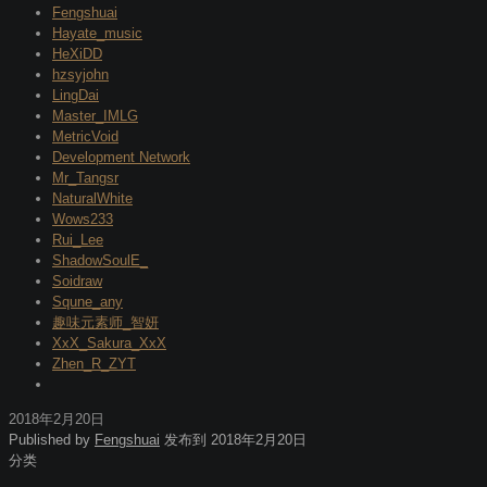
Fengshuai
Hayate_music
HeXiDD
hzsyjohn
LingDai
Master_IMLG
MetricVoid
Development Network
Mr_Tangsr
NaturalWhite
Wows233
Rui_Lee
ShadowSoulE_
Soidraw
Squne_any
趣味元素师_智妍
XxX_Sakura_XxX
Zhen_R_ZYT
2018年2月20日
Published by
Fengshuai
发布到
2018年2月20日
分类