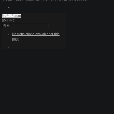
论坛 | Forum
简体中文
No translations available for this
page